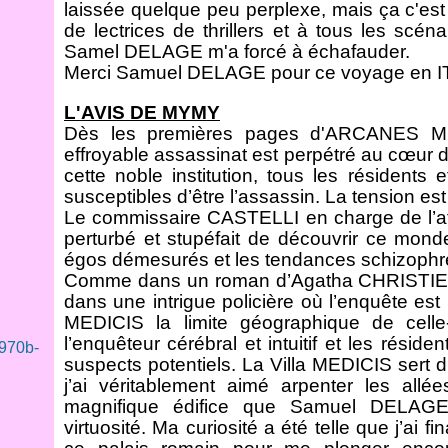
laissée quelque peu perplexe, mais ça c'est
de lectrices de thrillers et à tous les scén
Samel DELAGE m'a forcé à échafauder.
Merci Samuel DELAGE pour ce voyage en I
L'AVIS DE MYMY
Dès les premières pages d'ARCANES ME
effroyable assassinat est perpétré au cœur d
cette noble institution, tous les résidents
susceptibles d’être l’assassin. La tension es
Le commissaire CASTELLI en charge de l’affa
perturbé et stupéfait de découvrir ce monde 
égos démesurés et les tendances schizophr
Comme dans un roman d’Agatha CHRISTIE
dans une intrigue policière où l’enquête est le
MEDICIS la limite géographique de cell
l’enquêteur cérébral et intuitif et les réside
suspects potentiels. La Villa MEDICIS sert d’
j’ai véritablement aimé arpenter les allé
magnifique édifice que Samuel DELAGE 
virtuosité. Ma curiosité a été telle que j’ai