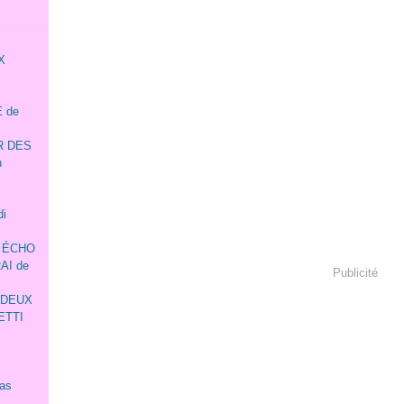
X
 de
R DES
n
i
T ÉCHO
AI de
Publicité
..DEUX
ETTI
as