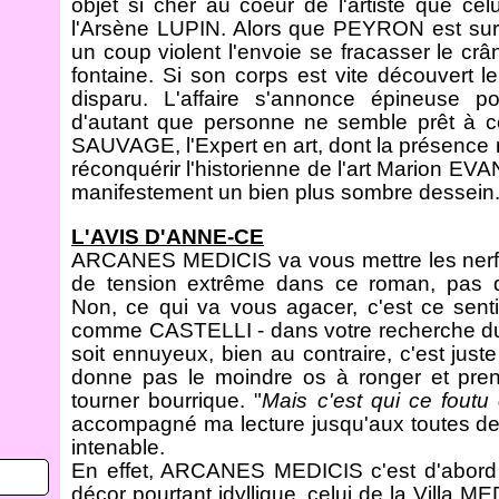
objet si cher au coeur de l'artiste que cel
l'Arsène LUPIN. Alors que PEYRON est sur 
un coup violent l'envoie se fracasser le crâ
fontaine. Si son corps est vite découvert l
disparu. L'affaire s'annonce épineuse 
d'autant que personne ne semble prêt à c
SAUVAGE, l'Expert en art, dont la présence 
réconquérir l'historienne de l'art Marion EVAN
manifestement un bien plus sombre dessein
L'AVIS D'ANNE-CE
ARCANES MEDICIS va vous mettre les nerfs
de tension extrême dans ce roman, pas 
Non, ce qui va vous agacer, c'est ce sent
comme CASTELLI - dans votre recherche du 
soit ennuyeux, bien au contraire, c'est j
donne pas le moindre os à ronger et prend
tourner bourrique. "
Mais c'est qui ce foutu
accompagné ma lecture jusqu'aux toutes de
intenable.
En effet, ARCANES MEDICIS c'est d'abord 
décor pourtant idyllique, celui de la Villa