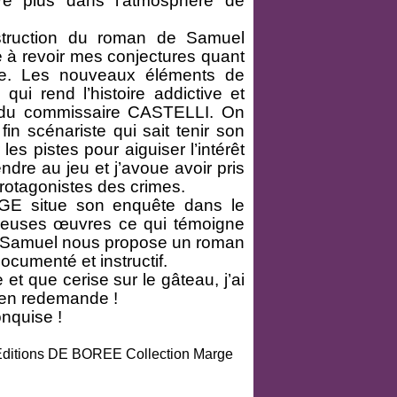
re plus dans l’atmosphère de
nstruction du roman de Samuel
 à revoir mes conjectures quant
le. Les nouveaux éléments de
qui rend l’histoire addictive et
s du commissaire CASTELLI. On
 fin scénariste qui sait tenir son
les pistes pour aiguiser l’intérêt
ndre au jeu et j’avoue avoir pris
s protagonistes des crimes.
AGE situe son enquête dans le
breuses œuvres ce qui témoigne
i, Samuel nous propose un roman
documenté et instructif.
 et que cerise sur le gâteau, j’ai
’en redemande !
onquise !
ditions DE BOREE Collection Marge