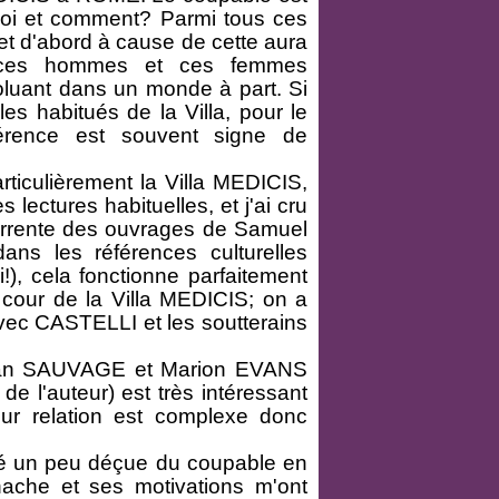
uoi et comment? Parmi tous ces
, et d'abord à cause de cette aura
n ces hommes et ces femmes
voluant dans un monde à part. Si
les habitués de la Villa, pour le
rence est souvent signe de
articulièrement la Villa MEDICIS,
 lectures habituelles, et j'ai cru
urrente des ouvrages de Samuel
ns les références culturelles
oi!), cela fonctionne parfaitement
u cour de la Villa MEDICIS; on a
 avec CASTELLI et les soutterains
Yvan SAUVAGE et Marion EVANS
e l'auteur) est très intéressant
leur relation est complexe donc
été un peu déçue du coupable en
anache et ses motivations m'ont