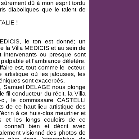
 sûrement dû à mon esprit tordu
aris diaboliques que le talent de
TALIE !
DICIS, le ton est donné; un
e la Villa MEDICIS et au sein de
 et intervenants ou presque sont
t palpable et l’ambiance délétère.
ire est, tout comme le lecteur,
artistique où les jalousies, les
éniques sont exacerbés.
, Samuel DELAGE nous plonge
 fil conducteur du récit, la Villa
e-ci, le commissaire CASTELLI
nts de ce haut-lieu artistique des
écrin à ce huis-clos meurtrier et
es et les longs couloirs de ce
connaît bien et décrit avec
 finalement visionné des photos de