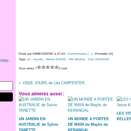
Posté par ANNECEMYMY à 07:43 -
Commentaires [
…
]
- Permalien [
#
]
Tags:
art
,
meurtre
,
Marion EVANS
,
Villa Medicis
,
Yvan SAUVAGE
ines-
Vous aimez ?
0 vote
ONZE JOURS de Léa CARPENTER
Vous aimerez aussi :
LES VI
UN JARDIN EN
UN MONDE A PORTEE
KELLE
AUSTRALIE de Sylvie
DE MAIN de Maylis de
TANETTE
KERANGAL