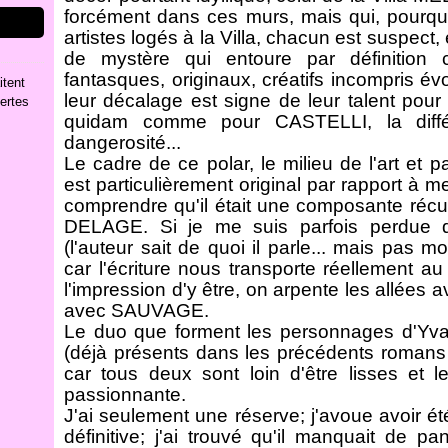
forcément dans ces murs, mais qui, pourq
artistes logés à la Villa, chacun est suspect
de mystère qui entoure par définitio
fantasques, originaux, créatifs incompris é
itent
leur décalage est signe de leur talent pour 
ertes
quidam comme pour CASTELLI, la diffé
dangerosité...
Le cadre de ce polar, le milieu de l'art et p
est particulièrement original par rapport à mes
comprendre qu'il était une composante réc
DELAGE. Si je me suis parfois perdue da
(l'auteur sait de quoi il parle... mais pas m
car l'écriture nous transporte réellement a
l'impression d'y être, on arpente les allées
avec SAUVAGE.
Le duo que forment les personnages d'
(déjà présents dans les précédents romans d
car tous deux sont loin d'être lisses et 
passionnante.
J'ai seulement une réserve; j'avoue avoir 
définitive; j'ai trouvé qu'il manquait de p