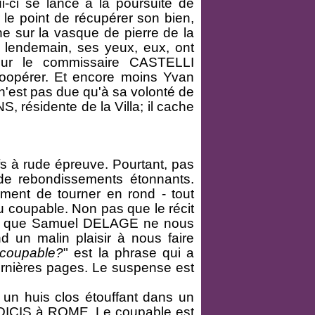
ui-ci se lance à la poursuite de
le point de récupérer son bien,
ne sur la vasque de pierre de la
e lendemain, ses yeux, eux, ont
pour le commissaire CASTELLI
oopérer. Et encore moins Yvan
n'est pas due qu'à sa volonté de
S, résidente de la Villa; il cache
.
 à rude épreuve. Pourtant, pas
de rebondissements étonnants.
iment de tourner en rond - tout
coupable. Non pas que le récit
uste que Samuel DELAGE ne nous
 un malin plaisir à nous faire
 coupable?
" est la phrase qui a
rnières pages. Le suspense est
un huis clos étouffant dans un
 MEDICIS à ROME. Le coupable est