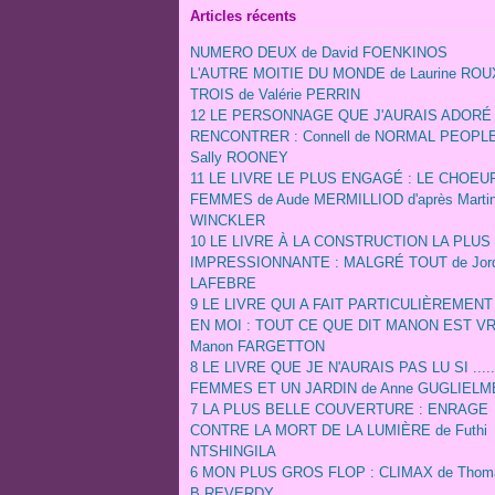
Articles récents
NUMERO DEUX de David FOENKINOS
L'AUTRE MOITIE DU MONDE de Laurine ROU
TROIS de Valérie PERRIN
12 LE PERSONNAGE QUE J'AURAIS ADORÉ
RENCONTRER : Connell de NORMAL PEOPLE
Sally ROONEY
11 LE LIVRE LE PLUS ENGAGÉ : LE CHOEU
FEMMES de Aude MERMILLIOD d'après Marti
WINCKLER
10 LE LIVRE À LA CONSTRUCTION LA PLUS
IMPRESSIONNANTE : MALGRÉ TOUT de Jord
LAFEBRE
9 LE LIVRE QUI A FAIT PARTICULIÈREMEN
EN MOI : TOUT CE QUE DIT MANON EST VR
Manon FARGETTON
8 LE LIVRE QUE JE N'AURAIS PAS LU SI ...
FEMMES ET UN JARDIN de Anne GUGLIELM
7 LA PLUS BELLE COUVERTURE : ENRAGE
CONTRE LA MORT DE LA LUMIÈRE de Futhi
NTSHINGILA
6 MON PLUS GROS FLOP : CLIMAX de Thom
B.REVERDY